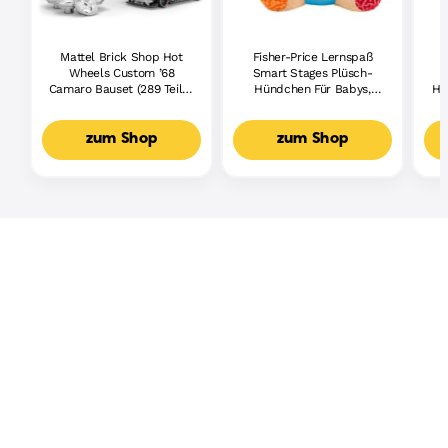
Mattel Brick Shop Hot
Fisher-Price Lernspaß
Wheels Custom ’68
Smart Stages Plüsch-
Camaro Bauset (289 Teile),
Hündchen Für Babys,
Hu
Für Sammler
Musikalisches
Lernspielzeug,
Mehrsprachige Version
M
zum Shop
zum Shop