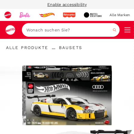
Enable accessibility
Alle Marken
Navi
Suche
"Alle
"
...
ALLE PRODUKTE
BAUSETS
Produkte
Breadcrumbs
Bausets"
"
aufklappen