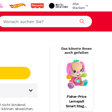
Alle
Marken
Suche
Das könnte Ihnen
auch gefallen
Fisher-Price
Lernspaß
 nicht bindend;
Smart Stages
se können abweichen.
Plüsch-