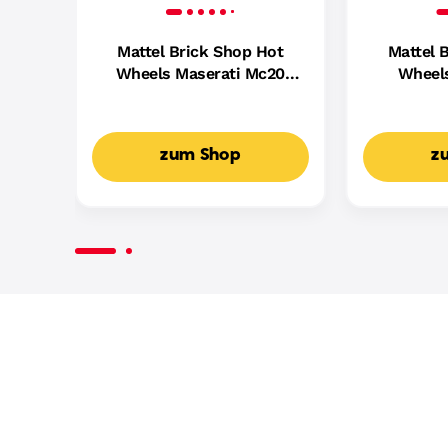
Mattel Brick Shop Hot
Mattel 
Wheels Maserati Mc20
Wheel
Bauset (250 Teile), Für
Camaro Bau
Sammler
Fü
zum Shop
z