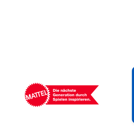
Mattel
-
Empowering
Generations
Through