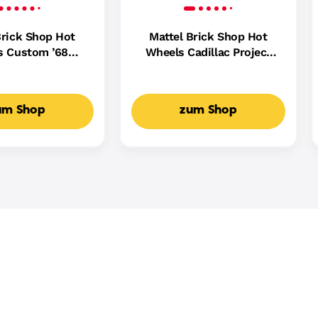
Brick Shop Hot
Mattel Brick Shop Hot
s Custom ’68
Wheels Cadillac Project
set (289 Teile),
Gtp Hypercar Bauset (236
r Sammler
Teile), Für Sammler
um Shop
zum Shop