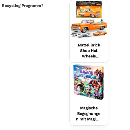
Hundefreund
k
Recycling Programm
?
in Für Babys,
Musikalische
s
Lernspielzeu
g,
Mehrsprachi
ge Version
Mattel Brick
Shop Hot
Wheels
Custom ’62
Chevy
Pickup
Bauset (858
Teile), Für
Sammler
Magische
Begegnunge
n mit Magic 8
Ball