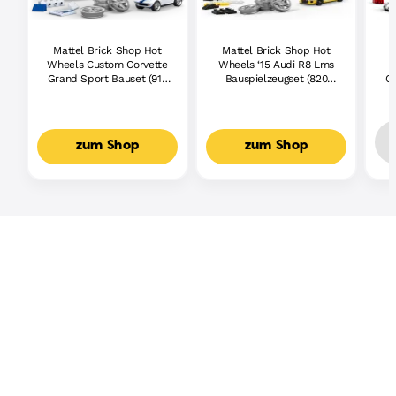
Mattel Brick Shop Hot
Mattel Brick Shop Hot
Wheels Custom Corvette
Wheels ‘15 Audi R8 Lms
W
Grand Sport Bauset (918
Bauspielzeugset (820
Qu
Teile), Für Sammler
Teile), Für Sammler
(
zum Shop
zum Shop