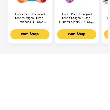
Fisher-Price Lernspaß
Fisher-Price Lernspaß
Smart Stages Plüsch-
Smart Stages Plüsch-
Wh
Hündchen Für Babys,
Hundefreundin Für Babys,
Pi
Musikalisches
Musikalisches
Lernspielzeug,
Lernspielzeug,
Mehrsprachige Version
Mehrsprachige Version
zum Shop
zum Shop