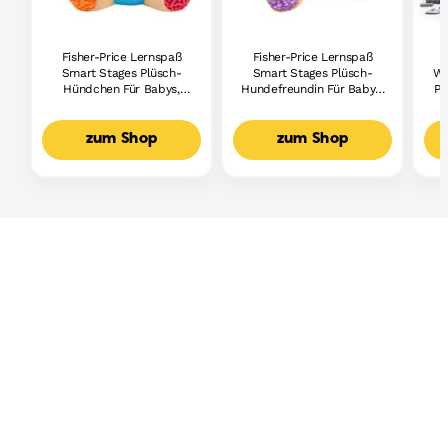
Fisher-Price Lernspaß
Fisher-Price Lernspaß
Smart Stages Plüsch-
Smart Stages Plüsch-
Wh
Hündchen Für Babys,
Hundefreundin Für Babys,
Pi
Musikalisches
Musikalisches
Lernspielzeug,
Lernspielzeug,
Mehrsprachige Version
Mehrsprachige Version
zum Shop
zum Shop