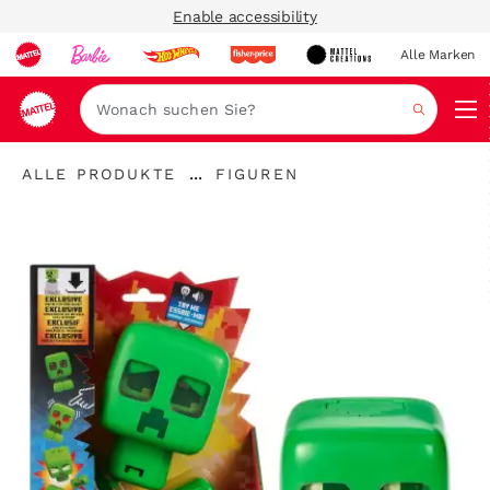
Enable accessibility
Alle Marken
Navi
Suche
"Alle
"
...
ALLE PRODUKTE
FIGUREN
Produkte
Breadcrumbs
Figuren"
"
aufklappen