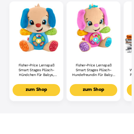
Fisher-Price Lernspaß
Fisher-Price Lernspaß
Smart Stages Plüsch-
Smart Stages Plüsch-
Wh
Hündchen Für Babys,
Hundefreundin Für Babys,
Pi
Musikalisches
Musikalisches
Lernspielzeug,
Lernspielzeug,
Mehrsprachige Version
Mehrsprachige Version
zum Shop
zum Shop