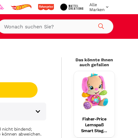
Alle
Marken
Suche
Das könnte Ihnen
auch gefallen
Fisher-Price
Lernspaß
 nicht bindend;
Smart Stages
se können abweichen.
Plüsch-