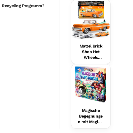
Hundefreund
k
Recycling Programm
?
in Für Babys,
Musikalische
s
Lernspielzeu
g,
Mehrsprachi
ge Version
Mattel Brick
Shop Hot
Wheels
Custom ’62
Chevy
Pickup
Bauset (858
Teile), Für
Sammler
Magische
Begegnunge
n mit Magic 8
Ball