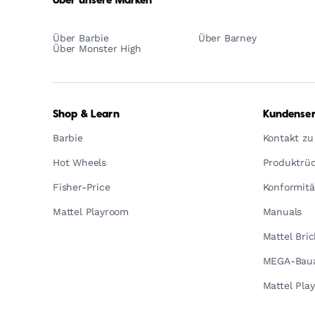
Über unsere Marken
Über Barbie
Über Barney
Über Monster High
Shop & Learn
Kundenser
Barbie
Kontakt zu
Hot Wheels
Produktrüc
Fisher-Price
Konformitä
Mattel Playroom
Manuals
Mattel Bri
MEGA-Baua
Mattel Pla