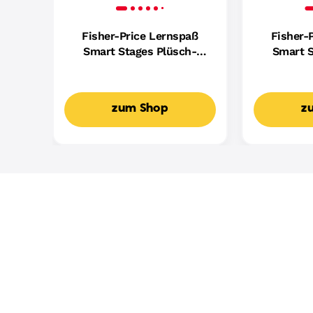
Fisher-Price Lernspaß
Fisher-
Smart Stages Plüsch-
Smart S
Hündchen Für Babys,
Hundefreu
Musikalisches
Mus
Lernspielzeug,
Lern
zum Shop
z
Mehrsprachige Version
Mehrspr