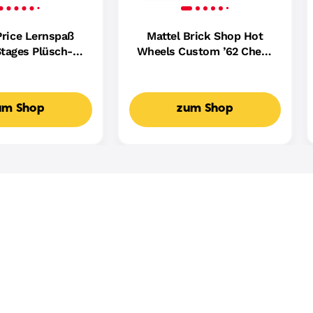
Price Lernspaß
Mattel Brick Shop Hot
tages Plüsch-
Wheels Custom ’62 Chevy
ndin Für Babys,
Pickup Bauset (858 Teile),
ikalisches
Für Sammler
spielzeug,
um Shop
zum Shop
achige Version