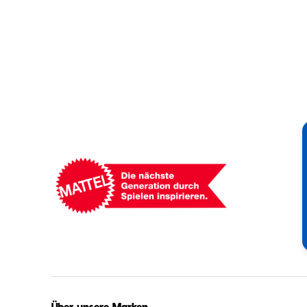
Mattel
-
Empowering
Generations
Through
Play