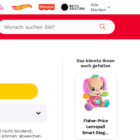
Alle
Marken
Suche
Das könnte Ihnen
auch gefallen
Fisher-Price
Lernspaß
 nicht bindend;
Smart Stages
se können abweichen.
Plüsch-