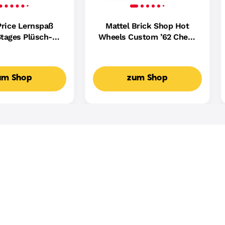
Price Lernspaß
Mattel Brick Shop Hot
tages Plüsch-
Wheels Custom ’62 Chevy
ndin Für Babys,
Pickup Bauset (858 Teile),
ikalisches
Für Sammler
spielzeug,
um Shop
zum Shop
achige Version