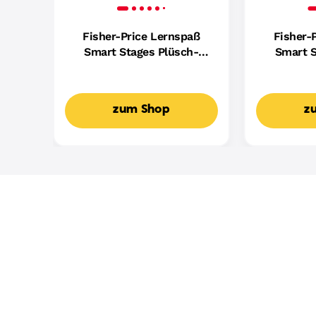
Fisher-Price Lernspaß
Fisher-
Smart Stages Plüsch-
Smart S
Hündchen Für Babys,
Hundefreu
Musikalisches
Mus
Lernspielzeug,
Lern
zum Shop
z
Mehrsprachige Version
Mehrspr