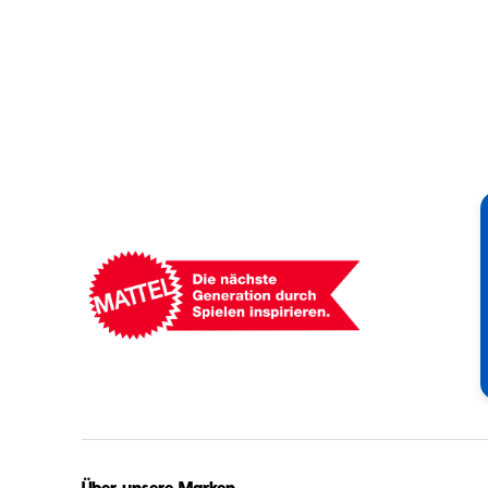
Mattel
-
Empowering
Generations
Through
Play