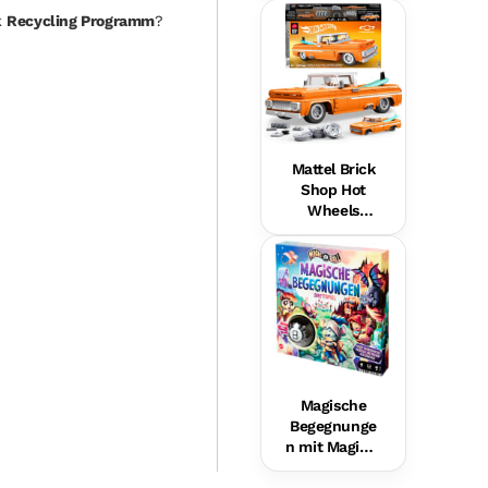
Hundefreund
k
Recycling Programm
?
in Für Babys,
Musikalische
s
Lernspielzeu
g,
Mehrsprachi
ge Version
Mattel Brick
Shop Hot
Wheels
Custom ’62
Chevy
Pickup
Bauset (858
Teile), Für
Sammler
Magische
Begegnunge
n mit Magic 8
Ball