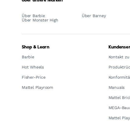
Über unsere Marken
Über Barbie
Über Barney
Über Monster High
Shop & Learn
Kundenser
Barbie
Kontakt zu
Hot Wheels
Produktrüc
Fisher-Price
Konformitä
Mattel Playroom
Manuals
Mattel Bri
MEGA-Baua
Mattel Pla