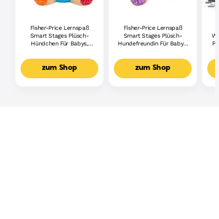
Fisher-Price Lernspaß
Fisher-Price Lernspaß
Smart Stages Plüsch-
Smart Stages Plüsch-
Wh
Hündchen Für Babys,
Hundefreundin Für Babys,
Pi
Musikalisches
Musikalisches
Lernspielzeug,
Lernspielzeug,
Mehrsprachige Version
Mehrsprachige Version
zum Shop
zum Shop