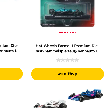
emium Die-
Hot Wheels Formel 1 Premium Die-
ennauto Im
Cast-Sammelspielzeug-Rennauto Im
Können
Maßstab 1:64 (Stile Können
Abweichen.)
zum Shop