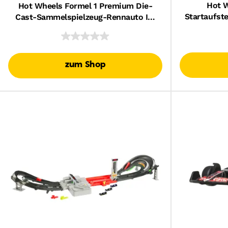
Hot W
Hot Wheels Formel 1 Premium Die-
Startaufste
Cast-Sammelspielzeug-Rennauto Im
Die-Cast 
Maßstab 1:64 (Stile Können
Abweichen.)
zum Shop