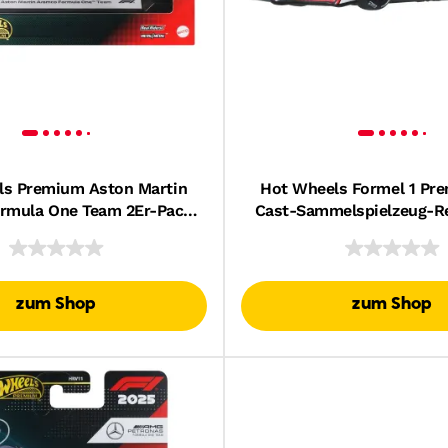
ls Premium Aston Martin
Hot Wheels Formel 1 Pr
rmula One Team 2Er-Pack
Cast-Sammelspielzeug-R
gen Von Stroll Und Alonso
Maßstab 1:64 (Stile 
Abweichen.)
zum Shop
zum Shop