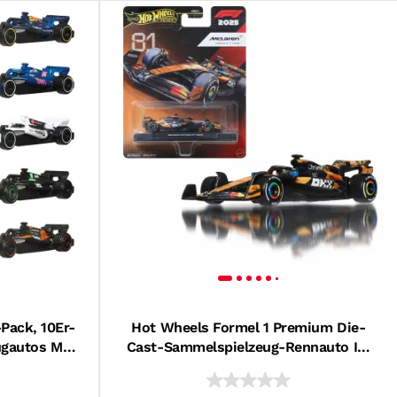
Pack, 10Er-
Hot Wheels Formel 1 Premium Die-
ugautos Mit
Cast-Sammelspielzeug-Rennauto Im
 2025
Maßstab 1:64 (Stile Können
Abweichen.)