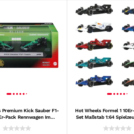
 Premium Kick Sauber F1-
Hot Wheels Formel 1 10Er-
Er-Pack Rennwagen Im
Set Maßstab 1:64 Spielze
:64: Nico Hulkenberg Und
Jedem F1 Rennteam
abriel Bortoleto