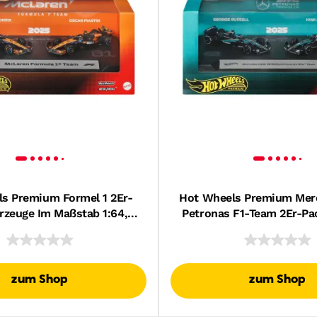
s Premium Formel 1 2Er-
Hot Wheels Premium Me
rzeuge Im Maßstab 1:64,
Petronas F1-Team 2Er-Pa
1-Team Aus Oscar Piastri
Rennwagen Von George R
nd Lando Norris
Kimi Antonelli
zum Shop
zum Shop