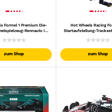
s Formel 1 Premium Die-
Hot Wheels Racing Fo
elspielzeug-Rennauto Im
Startaufstellung-Trackset
ab 1:64 (Stile Können
Cast-F1-Autos Im Maßs
Abweichen)
zum Shop
zum Shop