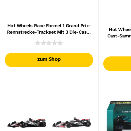
Hot Wheels Race Formel 1 Grand Prix-
Hot Wheel
Rennstrecke-Trackset Mit 3 Die-Cast-
Cast-Samm
Spielzeugautos Im Maßstab 1:64
Maßst
zum Shop