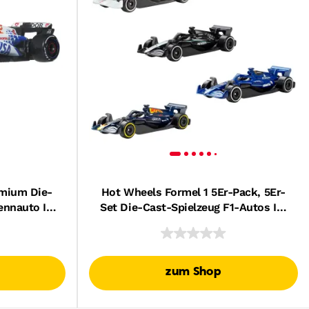
emium Die-
Hot Wheels Formel 1 5Er-Pack, 5Er-
ennauto Im
Set Die-Cast-Spielzeug F1-Autos Im
Können
Maßstab 1:64
zum Shop