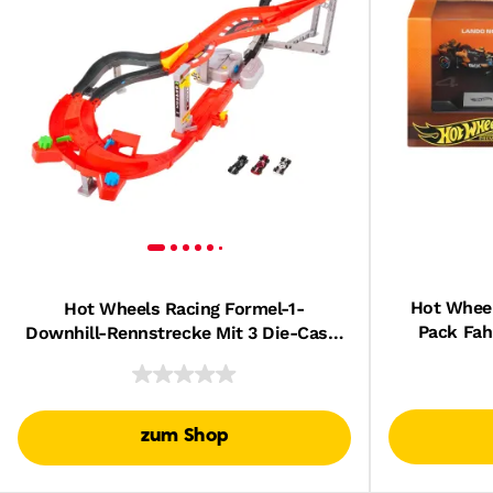
Hot Wheel
Hot Wheels Racing Formel-1-
Pack Fah
Downhill-Rennstrecke Mit 3 Die-Cast-
Mclaren F
F1-Spielzeugautos Im Maßstab 1:64
U
zum Shop