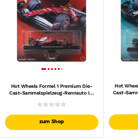
Hot Wheel
Hot Wheels Formel 1 Premium Die-
Cast-Samm
Cast-Sammelspielzeug-Rennauto Im
Maßst
Maßstab 1:64 (Stile Können
Abweichen.)
zum Shop