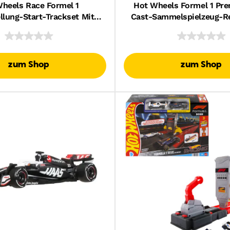
heels Race Formel 1
Hot Wheels Formel 1 Pr
llung-Start-Trackset Mit 2
Cast-Sammelspielzeug-R
F1-Autos Im Maßstab 1:64
Maßstab 1:64 (Stile 
Abweichen.)
zum Shop
zum Shop