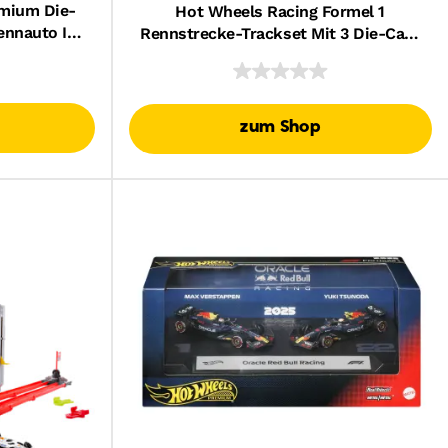
emium Die-
Hot Wheels Racing Formel 1
ennauto Im
Rennstrecke-Trackset Mit 3 Die-Cast
Können
Spielzeugautos Im Maßstab 1:64
zum Shop