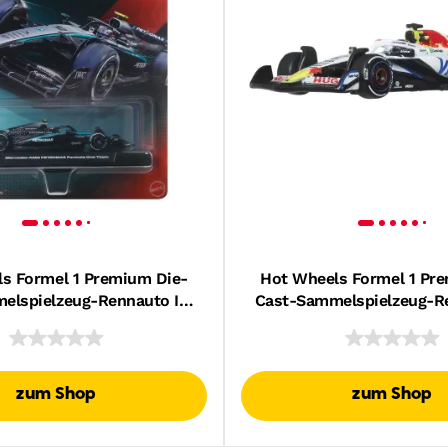
s Formel 1 Premium Die-
Hot Wheels Formel 1 Pr
elspielzeug-Rennauto Im
Cast-Sammelspielzeug-R
ab 1:64 (Stile Können
Maßstab 1:64 (Stile 
Abweichen.)
Abweichen.)
zum Shop
zum Shop