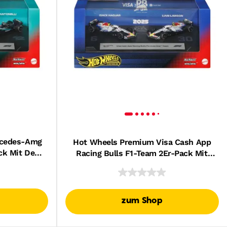
rcedes-Amg
Hot Wheels Premium Visa Cash App
ck Mit Den
Racing Bulls F1-Team 2Er-Pack Mit
ussell Und
Den Rennwagen Von Liam Lawson
Und Isack Hadjar
zum Shop