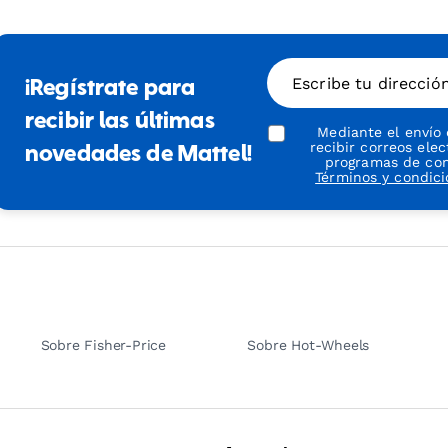
Escribe tu direcció
¡Regístrate para
recibir las últimas
Mediante el envío
recibir correos ele
novedades de Mattel!
programas de conf
Términos y condic
Sobre Fisher-Price
Sobre Hot-Wheels