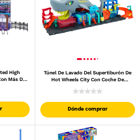
ted High
Túnel De Lavado Del Supertiburón De
Con Más De
Hot Wheels City Con Coche De
Accesorios
Juguete Color Reveal A Escala 1:64
r
Dónde comprar