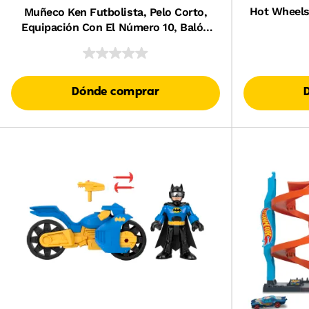
Hot Wheels
Muñeco Ken Futbolista, Pelo Corto,
Equipación Con El Número 10, Balón
De Fútbol, Zapatillas Con Tacos,
Medias, A Partir De 3 Años
Dónde comprar