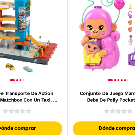
e Transporte De Action
Conjunto De Juego Ma
 Matchbox Con Un Taxi, Un
Bebé De Polly Pocket
Helicóptero A Escala 1:64,
Muñequitas, Mascota
Un Accesorio De Vendedor
Accesorios, Bolso Y Jugu
(3 Vehículos, 1 Accesorio)
Dónde comprar
Dónde compra