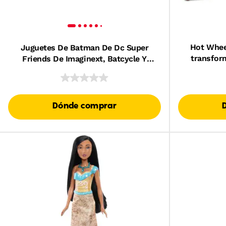
Hot Wheel
Juguetes De Batman De Dc Super
transfor
Friends De Imaginext, Batcycle Y
Figura De Batman De Gran Tamaño De
25,4Cm
Dónde comprar