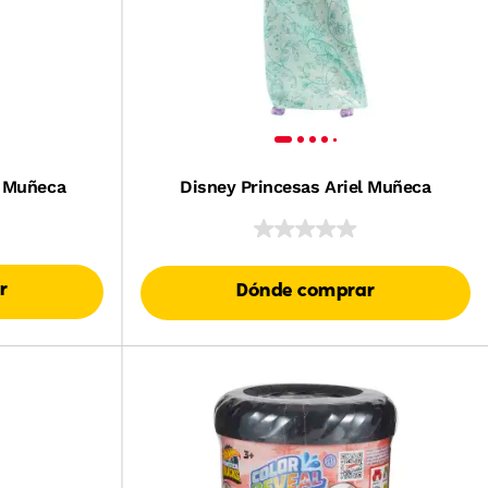
a Muñeca
Disney Princesas Ariel Muñeca
r
Dónde comprar