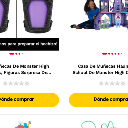
ñecas De Monster High
Casa De Muñecas Haun
s, Figuras Sorpresa De
School De Monster High 
ajes Que Se Revelan Al
35 Piezas De Muebles Y 
es Agua (Los Personajes
Pueden Variar)
Dónde comprar
Dónde compra