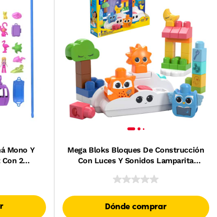
má Mono Y
Mega Bloks Bloques De Construcción
 Con 2
Con Luces Y Sonidos Lamparita
s Y 13
Noche
ete 2 En 1
r
Dónde comprar