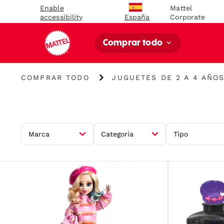
Enable
Mattel
accessibility
Corporate
España
Comprar todo
Comprar
Juguetes
COMPRAR TODO
JUGUETES DE 2 A 4 AÑO
todo
de
2
a
4
años
Marca
Categoría
Tipo