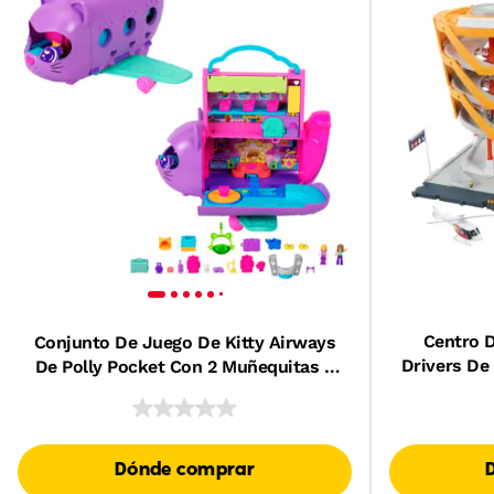
Centro D
Conjunto De Juego De Kitty Airways
Drivers De
De Polly Pocket Con 2 Muñequitas Y
Barco Y Un 
Una Mascota, Juguete De Viaje De
Además De 
Avión Con Accesorios
De Comida 
Dónde comprar