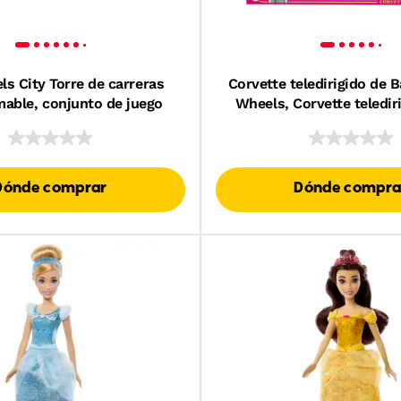
s City Torre de carreras
Corvette teledirigido de B
mable, conjunto de juego
Wheels, Corvette telediri
película Barbie
Dónde comprar
Dónde compra