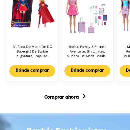
Muñeca De Moda De DC
Barbie Family & Friends
M
Supergirl De Barbie
Aventuras Sin Límites,
Re
Signature, Traje De
Muñeca De Moda 'Malibú'
Muñ
Superheroína Con Capa
Con Más De 10 Accesorios
Co
Con Temática De Viaje
Mari
Dónde comprar
Dónde comprar
D
Comprar ahora