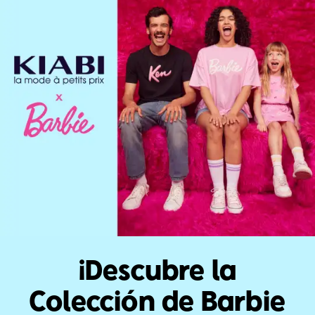
Con
Mechas
Falda
Falda
Accesorios
Moradas
Vaqueras
A
Rosas,
Cuadros,
Rubia
Rubia
¡Descubre la
Colección de Barbie