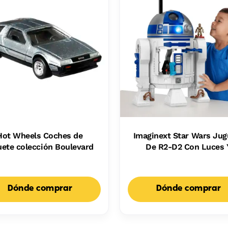
Hot Wheels Coches de
Imaginext Star Wars Jug
uete colección Boulevard
De R2-D2 Con Luces 
Sonidos, Y Una Figuri
Metálica De C-3Po, Pa
Niños Y Niñas
Dónde comprar
Dónde comprar