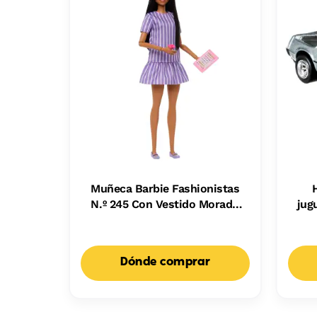
Muñeca Barbie Fashionistas
N.º 245 Con Vestido Morado
jug
De Rayas, Muñeca Barbie
Autista Con Accesorios
Dónde comprar