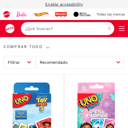
Enable accessibility
Todas las marcas
Nav
Buscar
Comprar
...
COMPRAR TODO
todo
Expandir
enlaces
Filtrar
Recomendado