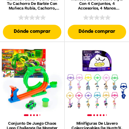
Tu Cachorro De Barbie Con
Con 4 Conjuntos, 4
Muñeca Rubia, Cachorro,
Accesorios, 4 Manos
Patines Y Accesorios
Intercambiables Y Pelo Que
Cambia De Color
Dónde comprar
Dónde comprar
Conjunto De Juego Chaos
Minifiguras De Llavero
Loop Challenge De Monster
Coleccionables De Huntr/X,