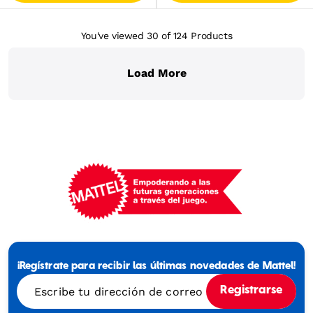
You've viewed 30
of 124
Products
Load More
Mattel
-
Empowering
¡Regístrate para recibir las últimas novedades de Mattel!
Generations
Through
Escribe tu dirección de correo electrónico
Registrarse
Play