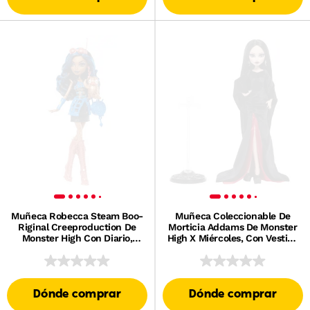
Muñeca Robecca Steam Boo-
Muñeca Coleccionable De
Riginal Creeproduction De
Morticia Addams De Monster
Monster High Con Diario,
High X Miércoles, Con Vestido
Soporte Para La Muñeca Y
De Terciopelo Negro
Mascota
Dónde comprar
Dónde comprar