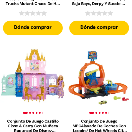
Trucks Mutant Chaos De Hot
Saja Boys, Derpy Y Sussie De
Wheels Con Camión De
Las Guerreras K-Pop Con
Juguete Wreckin’ Wolf Y
Accesorios
Slime
Dónde comprar
Dónde comprar
Conjunto De Juego Castillo
Conjunto De Juego
Close & Carry Con Muñeca
MEGAlavado De Coches Con
Rapunzel De Disney
Looping De Hot Wheels City