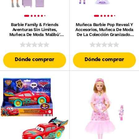
Barbie Family & Friends
Muñeca Barbie Pop Reveal Y
Aventuras Sin Límites,
Accesorios, Muñeca De Moda
Muñeca De Moda 'Malibú'
De La Colección Granizados
Con Más De 10 Accesorios
Marinos, Mascota, Slime Y
Con Temática De Viaje
Cambio De Color
Dónde comprar
Dónde comprar