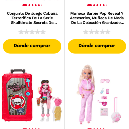
Conjunto De Juego Cabaña
Muñeca Barbie Pop Reveal Y
Terrorífica De La Serie
Accesorios, Muñeca De Moda
Skulltimate Secrets De
De La Colección Granizados
Monster High, Incluye
Marinos, Mascota, Slime Y
Muñeca Clawdeen Wolf Y
Cambio De Color
Accesorios
Dónde comprar
Dónde comprar