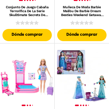
Conjunto De Juego Cabaña
Muñeca De Moda Barbie
Terrorífica De La Serie
Malibu De Barbie Dream
Skulltimate Secrets De
Besties Weekend Getaway
Monster High, Incluye
Con 7 Accesorios Temáticos
Muñeca Cupid Asteria Y
De Viaje
Accesorios
Dónde comprar
Dónde comprar