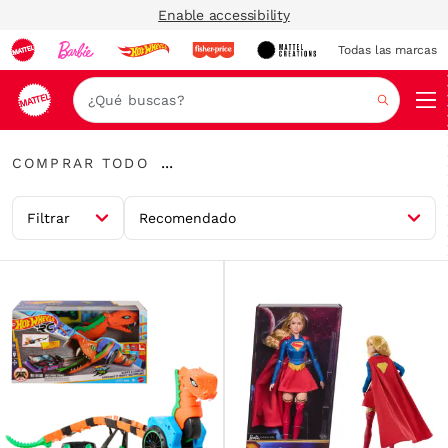
Enable accessibility
Todas las marcas
Nav
Buscar
Comprar
...
COMPRAR TODO
todo
Expandir
enlaces
Filtrar
Recomendado