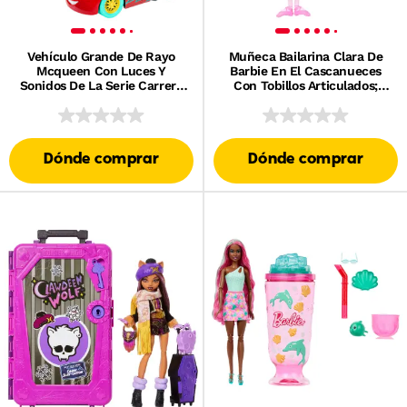
Vehículo Grande De Rayo
Muñeca Bailarina Clara De
Mcqueen Con Luces Y
Barbie En El Cascanueces
Sonidos De La Serie Carrera
Con Tobillos Articulados;
De Celebración De Cars De
Incluye Un Cascanueces De
Disney Y Pixar
Juguete
Dónde comprar
Dónde comprar