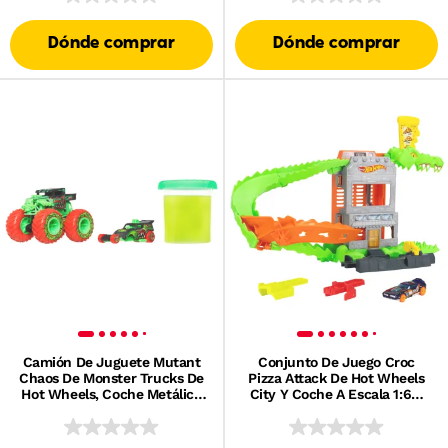
Dónde comprar
Dónde comprar
Camión De Juguete Mutant
Conjunto De Juego Croc
Chaos De Monster Trucks De
Pizza Attack De Hot Wheels
Hot Wheels, Coche Metálico
City Y Coche A Escala 1:64,
Y 113 G De Slime (Los Estilos
Compatible Con La Pista
Pueden Variar)
Speed Snap