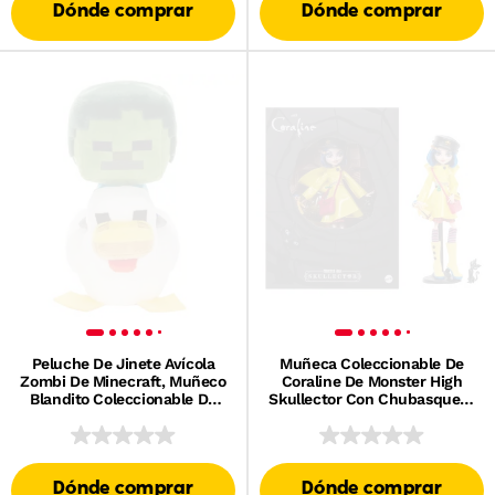
Dónde comprar
Dónde comprar
Peluche De Jinete Avícola
Muñeca Coleccionable De
Zombi De Minecraft, Muñeco
Coraline De Monster High
Blandito Coleccionable De
Skullector Con Chubasquero
20,32 Cm Inspirado En El
Amarillo Y Gato
Personaje Del Videojuego
Dónde comprar
Dónde comprar