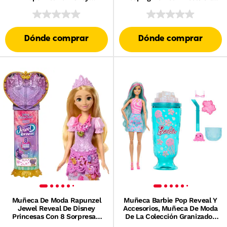
Princesas, Incluye 5 Zonas De
Con 1 Coche Color Shifters A
Juego Y 20 Accesorios
Escala 1:64
Dónde comprar
Dónde comprar
Muñeca De Moda Rapunzel
Muñeca Barbie Pop Reveal Y
Jewel Reveal De Disney
Accesorios, Muñeca De Moda
Princesas Con 8 Sorpresas,
De La Colección Granizados
Incluido Un Joyero Y
Marinos, Mascota, Slime Y