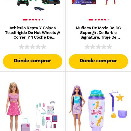
Vehículo Repta Y Golpea
Muñeca De Moda De DC
Teledirigido De Hot Wheels ¡A
Supergirl De Barbie
Correr! Y 1 Coche De
Signature, Traje De
Juguete, Vehículo Por
Superheroína Con Capa
Control Remoto Con Batería
Dónde comprar
Dónde comprar