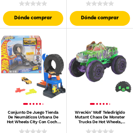
10 Accesorios
Cambio De Color
Dónde comprar
Dónde comprar
Conjunto De Juego Tienda
Wreckin' Wolf Teledirigido
De Neumáticos Urbana De
Mutant Chaos De Monster
Hot Wheels City Con Coche
Trucks De Hot Wheels,
Metálico A Escala 1:64 Y Pista
Juguete Por Control Remoto
Speed Snap Compatible
Con Batería