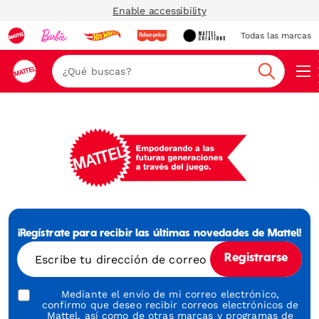
Enable accessibility
Todas las marcas
Nav
Buscar
Mattel
-
Empowering
¡Regístrate para recibir las últimas novedades de Mattel!
Generations
Through
Escribe tu dirección de correo electrónico
Registrarse
Play
Mediante el envío de mi correo electrónico,
confirmo que deseo recibir correos electrónicos de
Mattel, así como de otras marcas y programas de