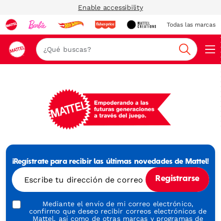
Enable accessibility
Todas las marcas
Nav
Buscar
Mattel
-
Empowering
¡Regístrate para recibir las últimas novedades de Mattel!
Generations
Through
Escribe tu dirección de correo electrónico
Registrarse
Play
Mediante el envío de mi correo electrónico,
confirmo que deseo recibir correos electrónicos de
Mattel, así como de otras marcas y programas de