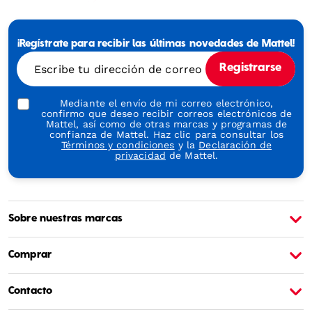
Mattel
-
Empowering
¡Regístrate para recibir las últimas novedades de Mattel!
Generations
Through
Escribe tu dirección de correo electrónico
Registrarse
Play
Mediante el envío de mi correo electrónico,
confirmo que deseo recibir correos electrónicos de
Mattel, así como de otras marcas y programas de
confianza de Mattel. Haz clic para consultar los
Términos y condiciones
y la
Declaración de
privacidad
de Mattel.
Sobre nuestras marcas
Sobre Barbie
S
Comprar
Contacto