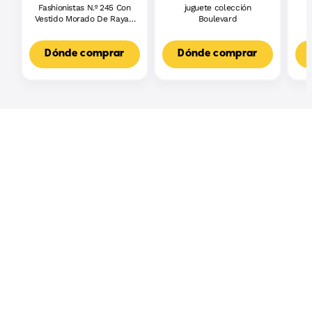
Fashionistas N.º 245 Con
juguete colección
J
Vestido Morado De Rayas,
Boulevard
L
Muñeca Barbie Autista
F
Con Accesorios
3
Dónde comprar
Dónde comprar