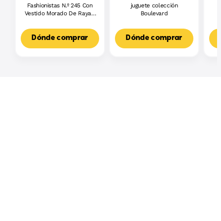
Fashionistas N.º 245 Con
juguete colección
J
Vestido Morado De Rayas,
Boulevard
L
Muñeca Barbie Autista
F
Con Accesorios
3
Dónde comprar
Dónde comprar