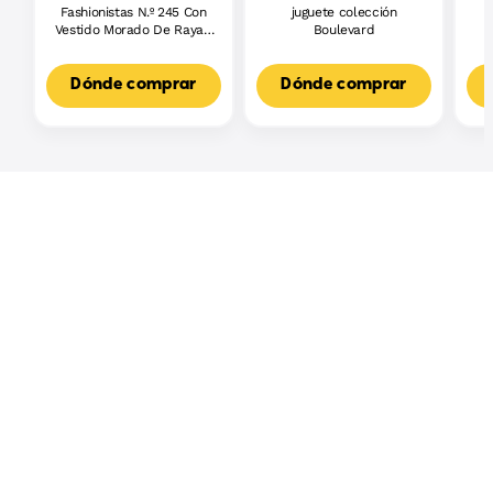
Fashionistas N.º 245 Con
juguete colección
J
Vestido Morado De Rayas,
Boulevard
L
Muñeca Barbie Autista
F
Con Accesorios
3
Dónde comprar
Dónde comprar