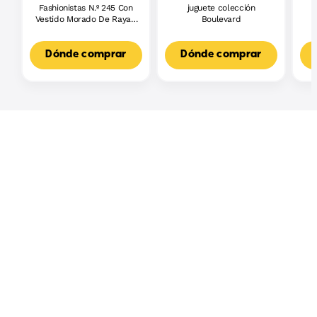
Fashionistas N.º 245 Con
juguete colección
J
Vestido Morado De Rayas,
Boulevard
L
Muñeca Barbie Autista
F
Con Accesorios
3
Dónde comprar
Dónde comprar