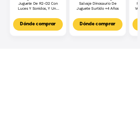
Juguete De R2-D2 Con
Salvaje Dinosaurio De
F
Luces Y Sonidos, Y Una
Juguete Surtido +4 Años
Ve
Figurita Metálica De C-
M
3Po, Para Niños Y Niñas
Dónde comprar
Dónde comprar