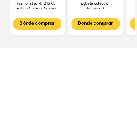
Fashionistas N.º 245 Con
juguete colección
J
Vestido Morado De Rayas,
Boulevard
L
Muñeca Barbie Autista
F
Con Accesorios
3
Dónde comprar
Dónde comprar