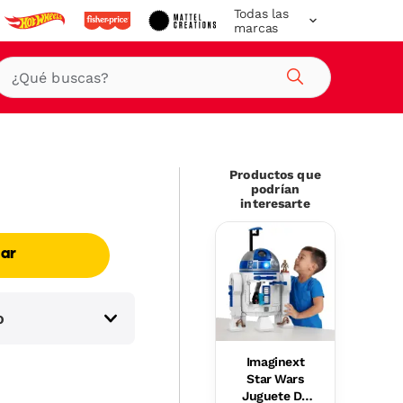
Todas las
marcas
Buscar
Productos que
podrían
interesarte
ar
o
Imaginext
Star Wars
Juguete De