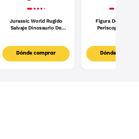
Jurassic World Rugido
Figura De Acción 
Salvaje Dinosaurio De
Periscopio Huma
Juguete Surtido +4 Años
Mekaneck De 13,97 
La Película De Maste
The Universe De 2
Dónde comprar
Dónde compra