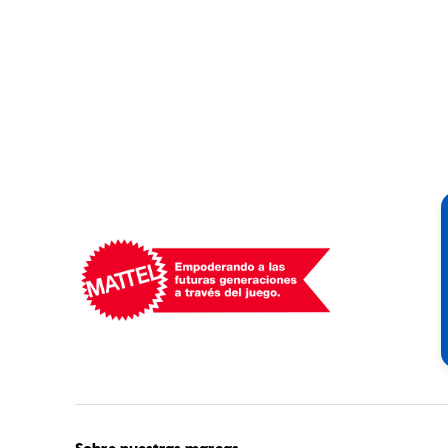
Mattel
-
Empowering
Generations
Through
Play