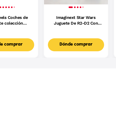
els Coches de
Imaginext Star Wars
te colección
Juguete De R2-D2 Con
oulevard
Luces Y Sonidos, Y Una
Figurita Metálica De C-
3Po, Para Niños Y Niñas
e comprar
Dónde comprar