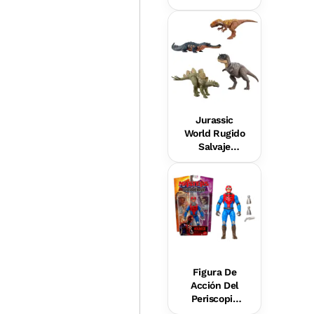
R2-D2 Con
Luces Y
Sonidos, Y
Una Figurita
Metálica De
C-3Po, Para
Niños Y Niñas
Jurassic
World Rugido
Salvaje
Dinosaurio
De Juguete
Surtido +4
Años
Figura De
Acción Del
Periscopio
Humano