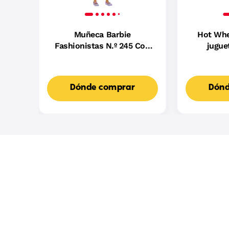
Muñeca Barbie
Hot Whe
Fashionistas N.º 245 Con
jugue
Vestido Morado De Rayas,
B
Muñeca Barbie Autista Con
Accesorios
Dónde comprar
Dónd