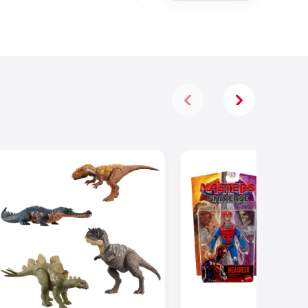
Mekaneck De
13,97 Cm De
La Película
De Masters
Of The
Universe De
2026