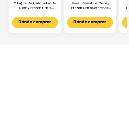
Y Figura De Osito Polar De
Jewel Reveal De Disney
J
Disney Frozen Con 4
Frozen Con 8Sorpresas,
F
Accesorios De Cuidado
Incluido Un Joyero Y
10Accesorios
Dónde comprar
Dónde comprar