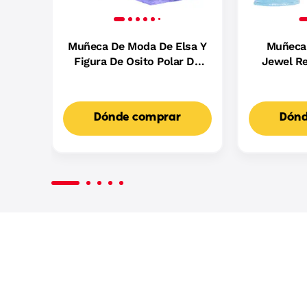
Muñeca De Moda De Elsa Y
Muñeca
Figura De Osito Polar De
Jewel Re
Disney Frozen Con 4
Frozen C
Accesorios De Cuidado
Incluid
10A
Dónde comprar
Dónd