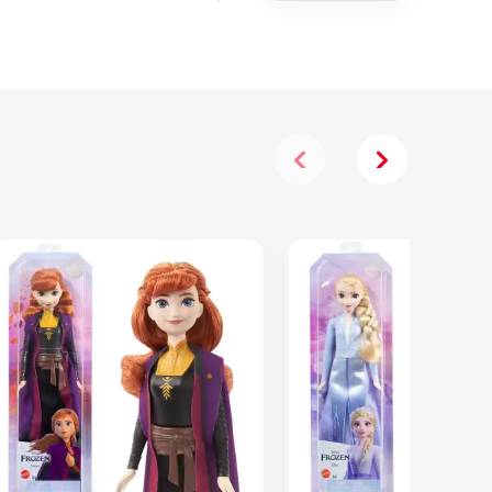
Mekaneck De
13,97 Cm De
La Película
De Masters
Of The
Universe De
2026