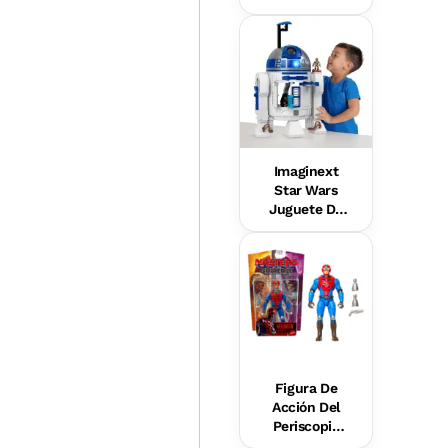
colección
Boulevard
Imaginext
Star Wars
Juguete De
R2-D2 Con
Luces Y
Sonidos, Y
Una Figurita
Metálica De
C-3Po, Para
Niños Y Niñas
Figura De
Acción Del
Periscopio
Humano