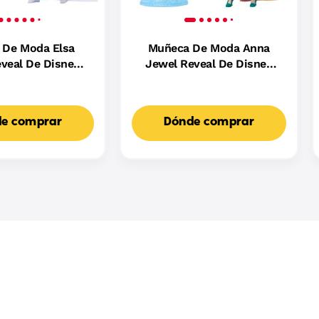
 De Moda Elsa
Muñeca De Moda Anna
veal De Disney
Jewel Reveal De Disney
on 8Sorpresas,
Frozen Con 8Sorpresas,
o Un Joyero Y
Incluido Un Joyero Y
ccesorios
10Accesorios
e comprar
Dónde comprar