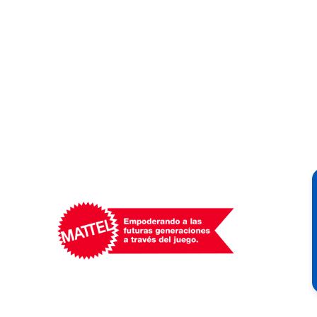
Mattel
-
Empowering
Generations