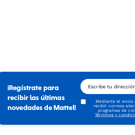
Escribe tu direcció
¡Regístrate para
recibir las últimas
Mediante el envío
recibir correos ele
novedades de Mattel!
programas de conf
Términos y condic