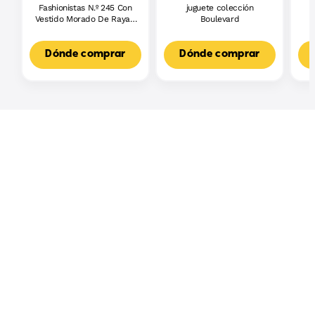
Fashionistas N.º 245 Con
juguete colección
J
Vestido Morado De Rayas,
Boulevard
L
Muñeca Barbie Autista
F
Con Accesorios
3
Dónde comprar
Dónde comprar