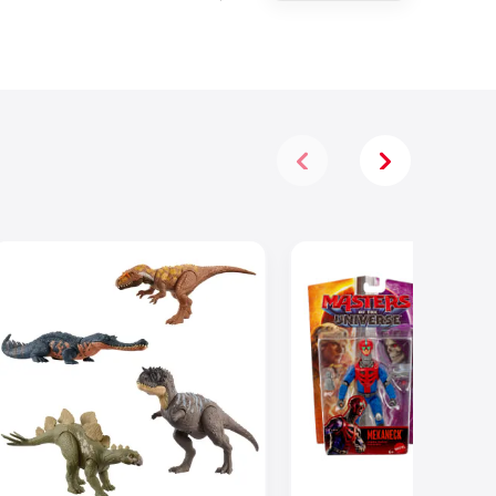
Mekaneck De
13,97 Cm De
La Película
De Masters
Of The
Universe De
2026