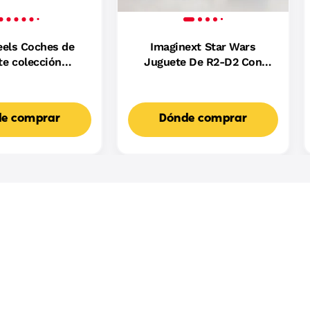
els Coches de
Imaginext Star Wars
te colección
Juguete De R2-D2 Con
oulevard
Luces Y Sonidos, Y Una
Figurita Metálica De C-
3Po, Para Niños Y Niñas
e comprar
Dónde comprar