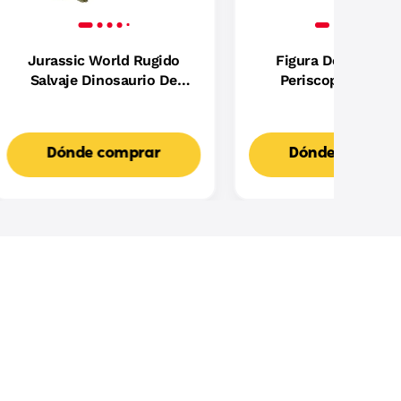
Jurassic World Rugido
Figura De Acción 
Salvaje Dinosaurio De
Periscopio Huma
Juguete Surtido +4 Años
Mekaneck De 13,97 
La Película De Maste
The Universe De 2
Dónde comprar
Dónde compra