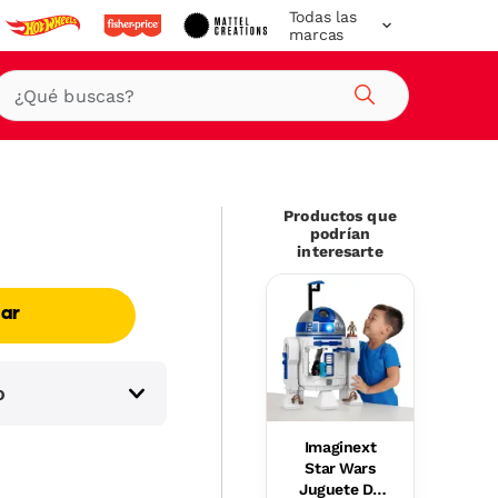
Todas las
marcas
Buscar
Productos que
podrían
interesarte
ar
o
Imaginext
Star Wars
Juguete De