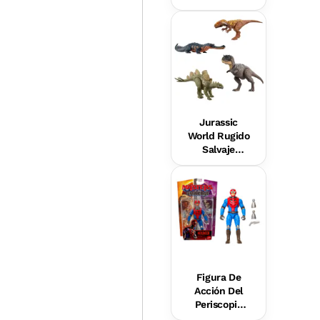
R2-D2 Con
Luces Y
Sonidos, Y
Una Figurita
Metálica De
C-3Po, Para
Niños Y Niñas
Jurassic
World Rugido
Salvaje
Dinosaurio
De Juguete
Surtido +4
Años
Figura De
Acción Del
Periscopio
Humano