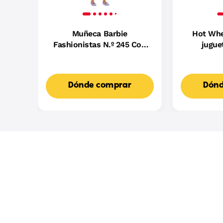
Muñeca Barbie
Hot Whe
Fashionistas N.º 245 Con
jugue
Vestido Morado De Rayas,
B
Muñeca Barbie Autista Con
Accesorios
Dónde comprar
Dónd