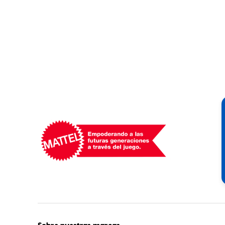
Mattel
-
Empowering
Generations
Through
Play