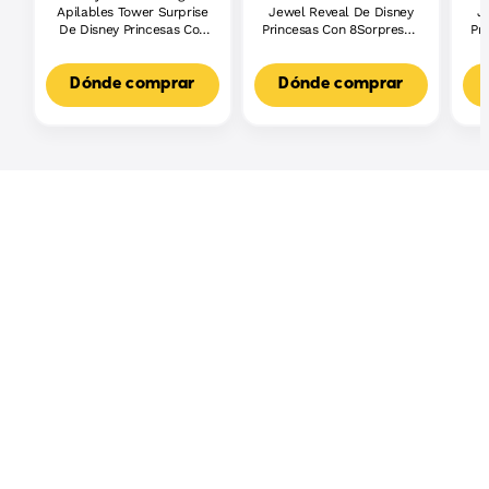
Apilables Tower Surprise
Jewel Reveal De Disney
J
De Disney Princesas Con
Princesas Con 8Sorpresas,
Pr
Muñecas Pequeñas Y 5
Incluido Un Joyero Y
Sorpresas (Los Estilos
Accesorios
Pueden Variar)
Dónde comprar
Dónde comprar