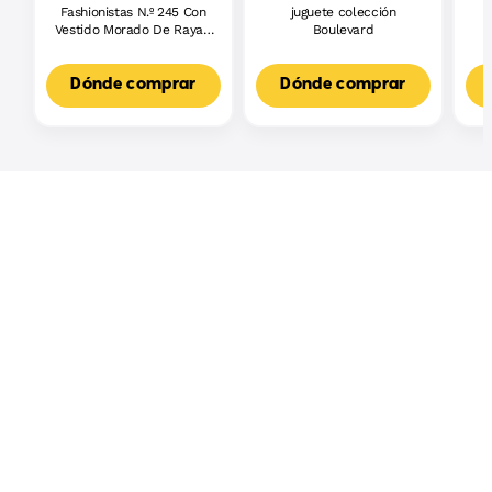
Fashionistas N.º 245 Con
juguete colección
J
Vestido Morado De Rayas,
Boulevard
L
Muñeca Barbie Autista
F
Con Accesorios
3
Dónde comprar
Dónde comprar