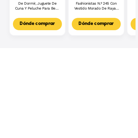
De Dormir, Juguete De
Fashionistas N.º 245 Con
Cuna Y Peluche Para Bebé
Vestido Morado De Rayas,
Recién Nacido (Mattel
Muñeca Barbie Autista
Fxc66)
Con Accesorios
Dónde comprar
Dónde comprar