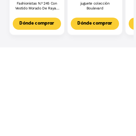
Fashionistas N.º 245 Con
juguete colección
J
Vestido Morado De Rayas,
Boulevard
L
Muñeca Barbie Autista
F
Con Accesorios
3
Dónde comprar
Dónde comprar