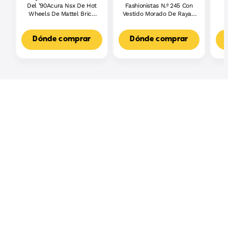
Del ’90Acura Nsx De Hot
Fashionistas N.º 245 Con
Wheels De Mattel Brick
Vestido Morado De Rayas,
Shop (876Piezas) Para
Muñeca Barbie Autista
Coleccionistas
Con Accesorios
Dónde comprar
Dónde comprar