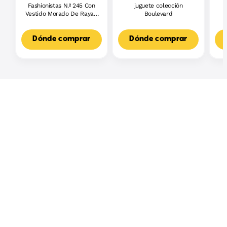
Fashionistas N.º 245 Con
juguete colección
J
Vestido Morado De Rayas,
Boulevard
L
Muñeca Barbie Autista
F
Con Accesorios
3
Dónde comprar
Dónde comprar