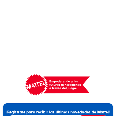
Mattel
-
Empowering
¡Regístrate para recibir las últimas novedades de Mattel!
Generations