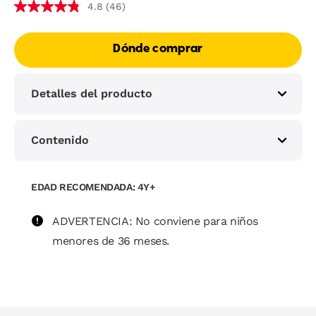
(46)
4.8
4.8
de
5
Dónde comprar
estrellas,
valor
medio
Detalles del producto
de
valoración.
Read
46
Contenido
Reviews.
Enlace
en
EDAD RECOMENDADA: 4Y+
la
misma
ADVERTENCIA: No conviene para niños
página.
menores de 36 meses.