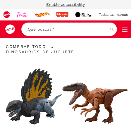
Enable accessibility
Todas las marcas
Nav
Buscar
"Comprar
...
COMPRAR TODO
todo
"
Expandir
DINOSAURIOS DE JUGUETE
"
Dinosaurios
enlaces
de
Juguete"