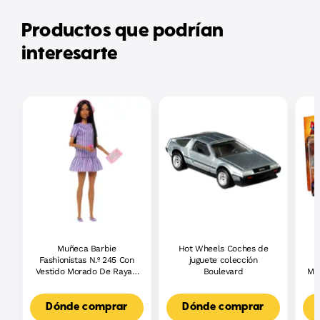
Productos que podrían
interesarte
Muñeca Barbie
Hot Wheels Coches de
Fashionistas N.º 245 Con
juguete colección
Vestido Morado De Rayas,
Boulevard
Me
Muñeca Barbie Autista
La
Con Accesorios
Dónde comprar
Dónde comprar