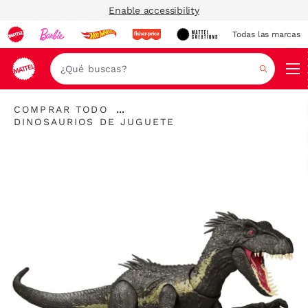
Enable accessibility
Todas las marcas
Nav
Buscar
"Comprar
...
COMPRAR TODO
todo
"
Expandir
DINOSAURIOS DE JUGUETE
"
Dinosaurios
enlaces
de
Juguete"