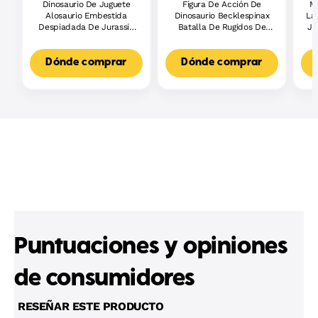
Dinosaurio De Juguete
Figura De Acción De
Má
Alosaurio Embestida
Dinosaurio Becklespinax
La
Despiadada De Jurassic
Batalla De Rugidos De
Ju
World Con Ataque Y
Jurassic World, Golpe Con
Ro
Sonido
Embestida
Dónde comprar
Dónde comprar