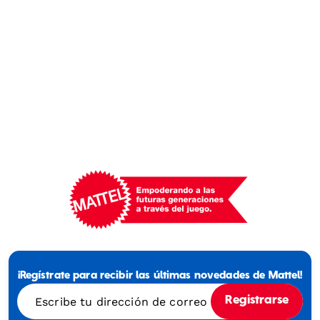
Mattel
-
Empowering
¡Regístrate para recibir las últimas novedades de Mattel!
Generations
Through
Escribe tu dirección de correo electrónico
Registrarse
Play