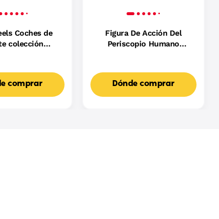
els Coches de
Figura De Acción Del
te colección
Periscopio Humano
oulevard
Mekaneck De 13,97 Cm De
La Película De Masters Of
The Universe De 2026
e comprar
Dónde comprar