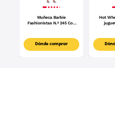
Muñeca Barbie
Hot Whe
Fashionistas N.º 245 Con
jugue
Vestido Morado De Rayas,
B
Muñeca Barbie Autista Con
Accesorios
Dónde comprar
Dónd