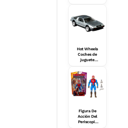
N.º 245 Con
Vestido
Morado De
Rayas,
Muñeca
Barbie
Autista Con
Accesorios
Hot Wheels
Coches de
juguete
colección
Boulevard
Figura De
Acción Del
Periscopio
Humano