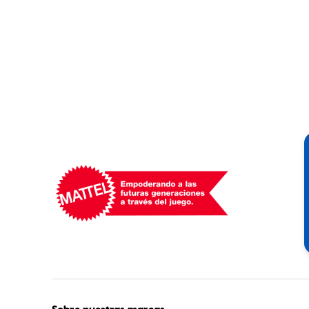
Mattel
-
Empowering
Generations
Through
Play