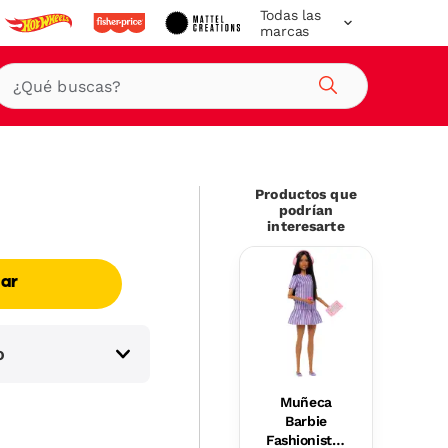
Todas las
marcas
Buscar
Productos que
podrían
interesarte
ar
o
Muñeca
Barbie
Fashionistas