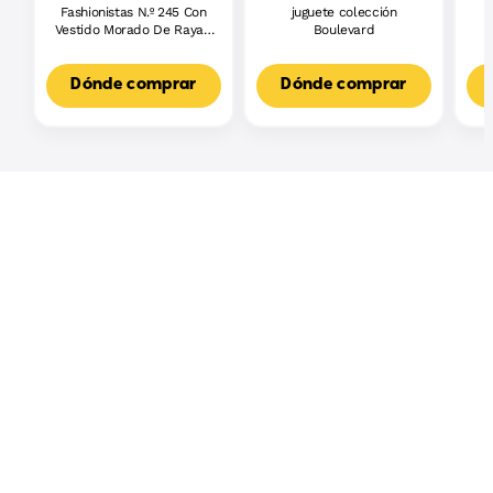
Fashionistas N.º 245 Con
juguete colección
J
Vestido Morado De Rayas,
Boulevard
L
Muñeca Barbie Autista
F
Con Accesorios
3
Dónde comprar
Dónde comprar