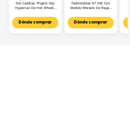
Del Cadillac Project Gtp
Fashionistas N.º 245 Con
Hypercar De Hot Wheels
Vestido Morado De Rayas,
De Mattel Brick Shop
Muñeca Barbie Autista
(236Piezas) Para
Con Accesorios
Coleccionistas
Dónde comprar
Dónde comprar