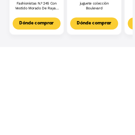
Fashionistas N.º 245 Con
juguete colección
J
Vestido Morado De Rayas,
Boulevard
L
Muñeca Barbie Autista
F
Con Accesorios
3
Dónde comprar
Dónde comprar