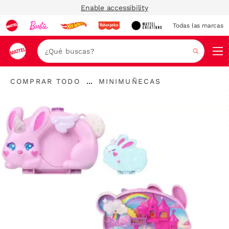
Enable accessibility
Todas las marcas
Nav
Buscar
"Comprar
"
...
COMPRAR TODO
MINIMUÑECAS
todo
Expandir
Minimuñecas"
"
enlaces