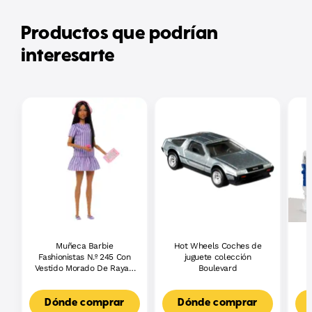
Productos que podrían
interesarte
Muñeca Barbie
Hot Wheels Coches de
Fashionistas N.º 245 Con
juguete colección
J
Vestido Morado De Rayas,
Boulevard
L
Muñeca Barbie Autista
F
Con Accesorios
3
Dónde comprar
Dónde comprar