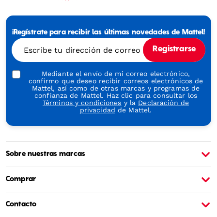
Mattel
-
Empowering
¡Regístrate para recibir las últimas novedades de Mattel!
Generations
Through
Escribe tu dirección de correo electrónico
Registrarse
Play
Mediante el envío de mi correo electrónico,
confirmo que deseo recibir correos electrónicos de
Mattel, así como de otras marcas y programas de
confianza de Mattel. Haz clic para consultar los
Términos y condiciones
y la
Declaración de
privacidad
de Mattel.
Sobre nuestras marcas
Sobre Barbie
S
Comprar
Contacto