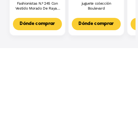
Fashionistas N.º 245 Con
juguete colección
J
Vestido Morado De Rayas,
Boulevard
L
Muñeca Barbie Autista
F
Con Accesorios
3
Dónde comprar
Dónde comprar