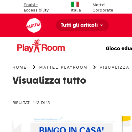
Enable
Mattel
accessibility
Corporate
Italia
Tutti gli articoli
Gioco edu
{"key":"Home","value":"\/"}
{"key":"Mattel
HOME
MATTEL PLAYROOM
VISUALIZZA
Playroom","value":"\/it-
it\/blogs\/playroom"}
Visualizza tutto
RISULTATI: 1-13 DI 13