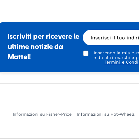
Iscriviti per ricevere le
Inserisci il tuo indi
ultime notizie da
Inserendo la mia e-m
Mattel!
e da altri marchi e p
Termini e Condi
Informazioni su Fisher-Price
Informazioni su Hot-Wheels