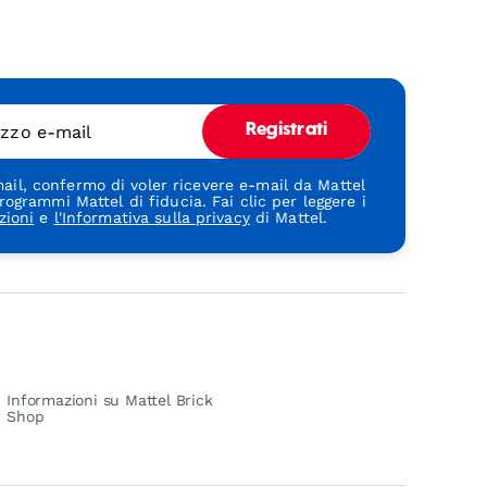
rizzo e-mail
Registrati
ail, confermo di voler ricevere e-mail da Mattel
rogrammi Mattel di fiducia. Fai clic per leggere i
zioni
e
l'Informativa sulla privacy
di Mattel.
Informazioni su Mattel Brick
Shop