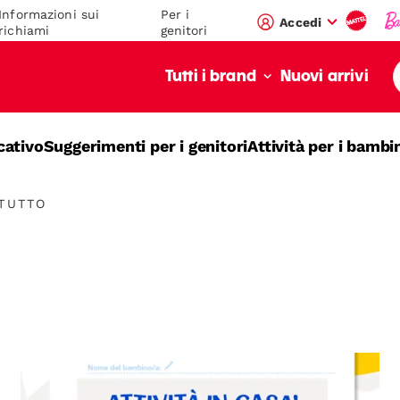
Informazioni sui
Per i
Accedi
richiami
genitori
Nuovi arrivi
Tutti i brand
cativo
Suggerimenti per i genitori
Attività per i bambi
 TUTTO