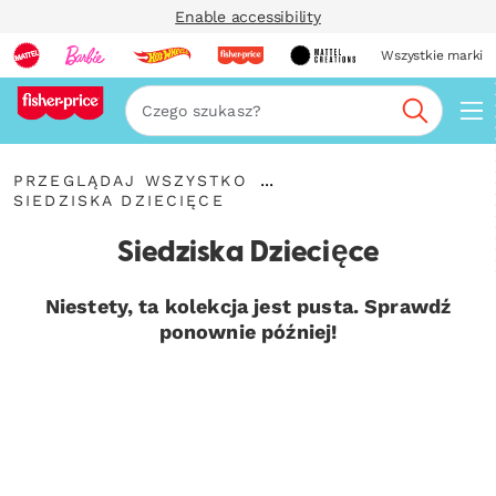
Enable accessibility
Wszystkie marki
Szukaj
{"key":"Przeglądaj
...
PRZEGLĄDAJ WSZYSTKO
wszystko","value":"\/pl-
{"key":"Siedziska
Rozwiń
SIEDZISKA DZIECIĘCE
pl\/collections\/przegladaj-
Dziecięce","value":"\/pl-
elementy
wszystko"}
pl\/collections\/siedziska-
nawigacyjne
Siedziska Dziecięce
dzieciece"}
Niestety, ta kolekcja jest pusta. Sprawdź
ponownie później!