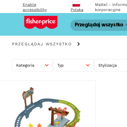
Enable
Mattel - inform
accessibility
korporacyjne
Polska
Przeglądaj wszystko
Przeglądaj
PRZEGLĄDAJ WSZYSTKO
wszystko
Kategoria
Typ
Stylizacja