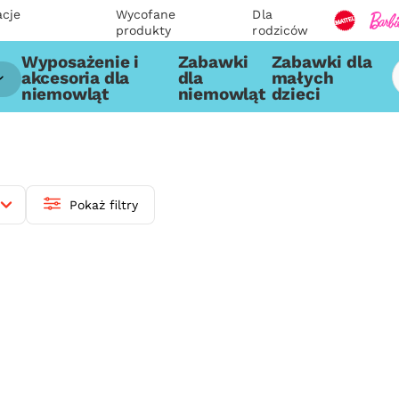
acje
Wycofane
Dla
produkty
rodziców
Wyposażenie i
Zabawki
Zabawki dla
akcesoria dla
dla
małych
niemowląt
niemowląt
dzieci
Pokaż filtry