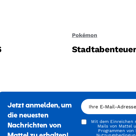
Pokémon
6
Stadtabenteuer
Jetzt anmelden, um
Ihre E-Mail-Adress
die neuesten
Mit dem Einreichen m
Nachrichten von
Mails von Mattel
Programmen von M
Mattel zu erhalten!
Nutzungsbedingun