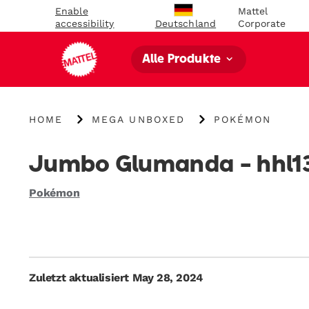
Enable
Mattel
accessibility
Corporate
Deutschland
Alle Produkte
{"key":"Home","value":"\/"}
{"key":"MEGA
{"key":"Pokémon","
HOME
MEGA UNBOXED
POKÉMON
Unboxed","value":"\/blogs\/mega-
unboxed\/tagged\
unboxed"}
us-
category-
Jumbo Glumanda - hhl1
pokemon"}
Pokémon
Zuletzt aktualisiert May 28, 2024