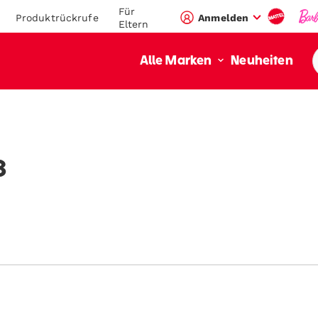
Für
Produktrückrufe
Anmelden
Eltern
Neuheiten
Alle Marken
value":"\/blogs\/mega-
/en-
3