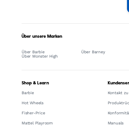
Mattel
-
Empowering
Generations
Through
Play
Über unsere Marken
Über Barbie
Über Barney
Über Monster High
Shop & Learn
Kundenser
Barbie
Kontakt zu
Hot Wheels
Produktrüc
Fisher-Price
Konformitä
Mattel Playroom
Manuals